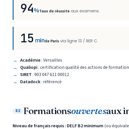
94
%
Taux de réussite
aux examens.
15
min
de Paris
via ligne 13 / RER C.
Académie
: Versailles
Qualiopi
: certification qualité des actions de formatio
SIRET
: 903 047 611 00012
Datadock
: référencé
Formations
ouvertes
aux i
02
Niveau de français requis : DELF B2 minimum
(ou équivalen