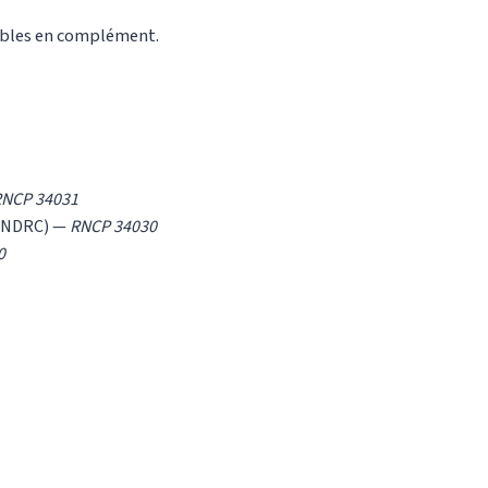
nibles en complément.
NCP 34031
t (NDRC) —
RNCP 34030
0