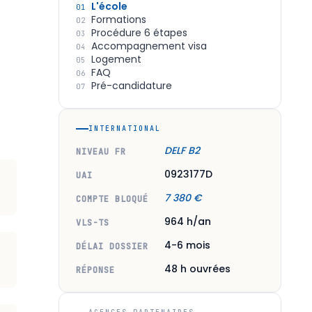
L'école
01
Formations
02
Procédure 6 étapes
03
Accompagnement visa
04
Logement
05
FAQ
06
Pré-candidature
07
INTERNATIONAL
DELF B2
NIVEAU FR
0923177D
UAI
7 380 €
COMPTE BLOQUÉ
964 h/an
VLS-TS
4-6 mois
DÉLAI DOSSIER
48 h ouvrées
RÉPONSE