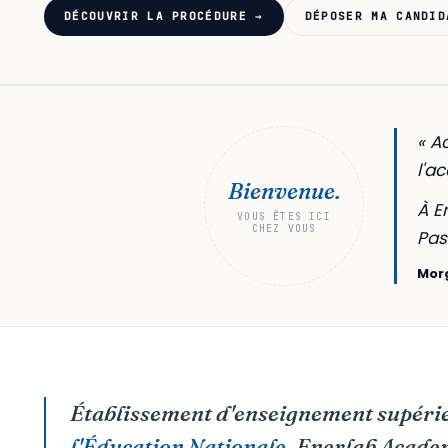
DÉCOUVRIR LA PROCÉDURE →
DÉPOSER MA CANDID
« Ac
l'a
Bienvenue.
À E
VOUS ÊTES ICI
CHEZ VOUS
Pas
Mor
Établissement d'enseignement supérie
l'Éducation Nationale
, Enerlab Acade