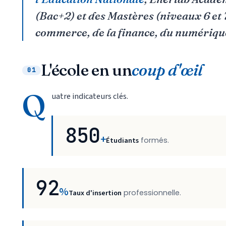
(Bac+2) et des Mastères (niveaux 6 et
commerce, de la finance, du numérique 
L'école en un
coup d'œil
01
Q
uatre indicateurs clés.
850
+
Étudiants
formés.
92
%
Taux d'insertion
professionnelle.