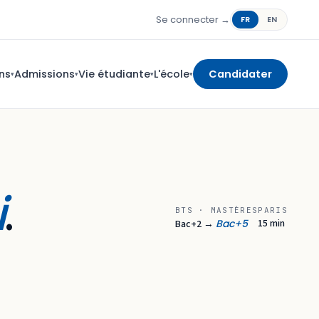
Se connecter →
FR
EN
ns
Admissions
Vie étudiante
L'école
Candidater
▾
▾
▾
▾
i
.
BTS · MASTÈRES
PARIS
Bac+5
15 min
Bac+2 →