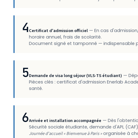
4
Certificat d'admission officiel
— En cas d'admission,
horaire annuel, frais de scolarité.
Document signé et tamponné — indispensable pou
5
Demande de visa long séjour (VLS-TS étudiant)
— Dépô
Pièces clés : certificat d'admission Enerlab Acade
santé.
6
Arrivée et installation accompagnée
— Dès l'obtentio
Sécurité sociale étudiante, demande d'APL (CAF), 
Journée d'accueil « Bienvenue à Paris »
organisée à cha