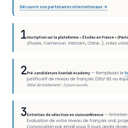
Découvrir nos partenaires internationaux →
1
Inscription sur la plateforme « Études en France » (Past
d'Ivoire, Cameroun, Vietnam, Chine…), créez votr
2
Pré-candidature Enerlab Academy
— Remplissez le
f
justificatif de niveau de français (DELF B2 ou équ
Délai de traitement : 5 jours ouvrés
.
3
Entretien de sélection en visioconférence
— Entretie
Évaluation de votre niveau de français oral, proj
Convocation par email sous 5 jours après récep