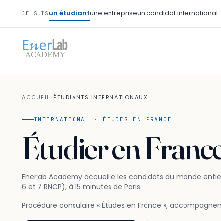
un étudiant
une entreprise
un candidat international
JE SUIS
ACCUEIL
/
ÉTUDIANTS INTERNATIONAUX
INTERNATIONAL · ÉTUDES EN FRANCE
Étudier en Franc
Enerlab Academy accueille les candidats du monde entie
6 et 7 RNCP), à 15 minutes de Paris.
Procédure consulaire « Études en France », accompagneme