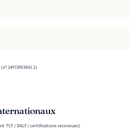
n (n° 24FOR03691.1)
nternationaux
t TCF / DALF / certifications reconnues).