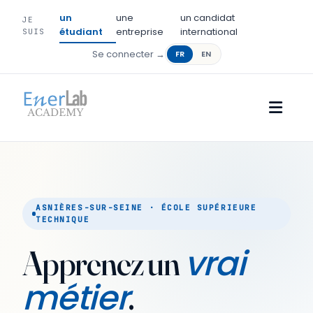
un
une
un candidat
JE
étudiant
entreprise
international
SUIS
Se connecter →
FR
EN
ASNIÈRES-SUR-SEINE · ÉCOLE SUPÉRIEURE
TECHNIQUE
vrai
Apprenez un
métier
.