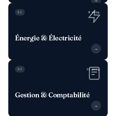
→
02
8 prog.
Énergie & Électricité
→
03
11 prog.
Gestion & Comptabilité
→