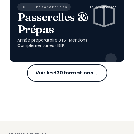
08 — Préparatoires
13 programmes
Passerelles &
Prépas
Année préparatoire BTS · Mentions
Complémentaires · BEP.
→
→
Voir les
+70 formations