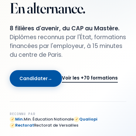
En alternance.
N°
02
·
N°
apaisé
ENTRÉE
01
8 filières d'avenir, du CAP au Mastère.
PRINCIPALE
·
en
FAÇADE
Diplômes reconnus par l'État, formations
Bienvenue
DU
proche
financées par l'employeur, à 15 minutes
CAMPUS
à
banlieue
Notre
du centre de Paris.
Enerlab
adresse
matériel
Entrée
pro
4
principale
Voir les +70 formations
Candidater
→
équipe
rue
du
vit
Sarah
campus
Bernhardt
—
—
accès
92600
direct
Asnières-
depuis
RECONNU PAR
Min.
Min. Éducation Nationale
sur-
la
Qualiopi
✓
✓
Rectorat
Rectorat de Versailles
Seine
rue.
✓