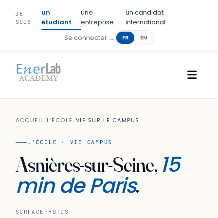
un
une
un candidat
JE
étudiant
entreprise
international
SUIS
Se connecter →
FR
EN
ACCUEIL
/
L'ÉCOLE
/
VIE SUR LE CAMPUS
L'ÉCOLE · VIE CAMPUS
15
Asnières-sur-Seine,
min de Paris
.
SURFACE
PHOTOS