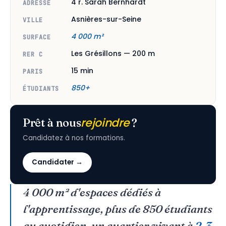
4 r. Sarah Bernhardt
ADRESSE
Asnières-sur-Seine
VILLE
4 000 m²
SURFACE
Les Grésillons — 200 m
RER C
15 min
PARIS
850+
ÉTUDIANTS
rejoindre
Prêt à nous
?
Candidatez à nos formations.
Candidater →
4 000 m² d'espaces dédiés à
l'apprentissage, plus de 850 étudiants
au quotidien, un quartier vivant à
2-3