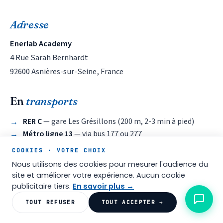
Adresse
Enerlab Academy
4 Rue Sarah Bernhardt
92600 Asnières-sur-Seine, France
En
transports
RER C
— gare Les Grésillons (200 m, 2-3 min à pied)
Métro ligne 13
— via bus 177 ou 277
Métro ligne 14
— via RER C jusqu'à Saint-Lazare
COOKIES · VOTRE CHOIX
Transilien J & L
— gare Asnières-sur-Seine
Nous utilisons des cookies pour mesurer l'audience du
Bus locaux
— 137, 138, 174
site et améliorer votre expérience. Aucun cookie
Futur Métro ligne 15
(Grand Paris Express, 2029)
publicitaire tiers.
En savoir plus →
TOUT REFUSER
TOUT ACCEPTER →
En
voiture