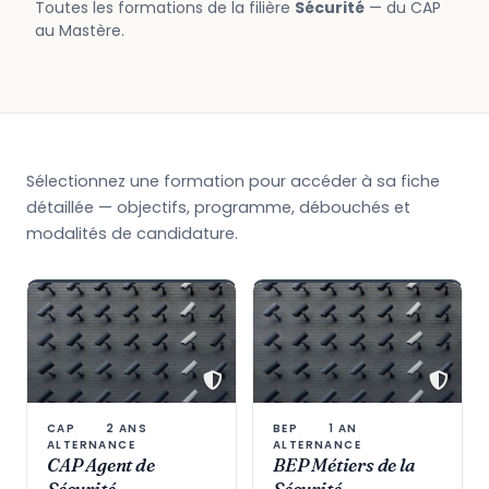
Toutes les formations de la filière
Sécurité
— du CAP
au Mastère.
Sélectionnez une formation pour accéder à sa fiche
détaillée — objectifs, programme, débouchés et
modalités de candidature.
CAP
2 ANS
BEP
1 AN
·
·
·
·
ALTERNANCE
ALTERNANCE
CAP Agent de
BEP Métiers de la
Sécurité
Sécurité