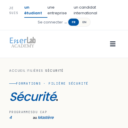
un
une
un candidat
JE
étudiant
entreprise
international
SUIS
Se connecter →
FR
EN
ACCUEIL
/
FILIÈRES
/
SÉCURITÉ
FORMATIONS · FILIÈRE SÉCURITÉ
Sécurité
.
PROGRAMMES
DU CAP
4
Mastère
au