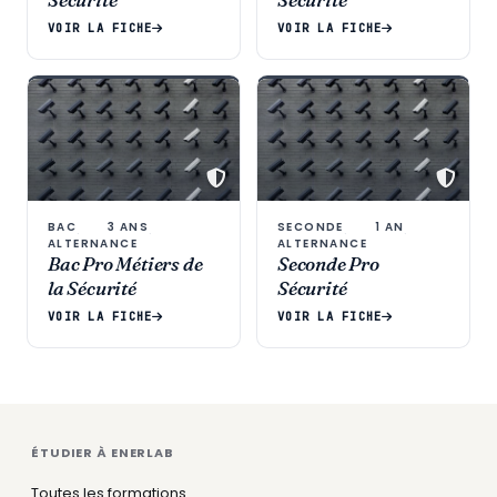
VOIR LA FICHE
VOIR LA FICHE
BAC
3 ANS
SECONDE
1 AN
·
·
·
·
ALTERNANCE
ALTERNANCE
Bac Pro Métiers de
Seconde Pro
la Sécurité
Sécurité
VOIR LA FICHE
VOIR LA FICHE
ÉTUDIER À ENERLAB
Toutes les formations