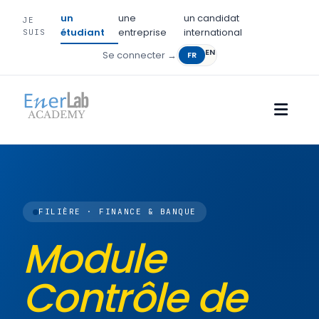
un
une
un candidat
JE
étudiant
entreprise
international
SUIS
EN
Se connecter →
FR
FILIÈRE · FINANCE & BANQUE
Module
Contrôle de