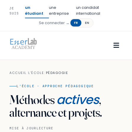
un
une
un candidat
JE
étudiant
entreprise
international
SUIS
Se connecter →
FR
EN
ACCUEIL
/
L'ÉCOLE
/
PÉDAGOGIE
L'ÉCOLE · APPROCHE PÉDAGOGIQUE
actives
Méthodes
,
alternance et projets.
MISE À JOUR
LECTURE