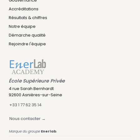
Gouvernance
Accréditations
Résultats & chiffres
Notre équipe
Démarche qualité
Rejoindre l'équipe
École Supérieure Privée
Leny IA
4 rue Sarah Bernhardt
Assistant IA · Disponible
92600 Asnières-sur-Seine
+33 1 77 62 35 14
Nous contacter →
Marque du groupe
Enerlab
.