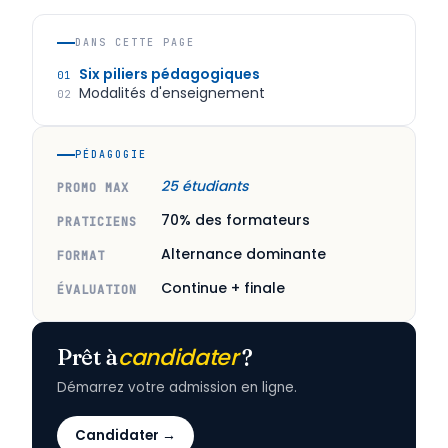
DANS CETTE PAGE
Six piliers pédagogiques
01
Modalités d'enseignement
02
PÉDAGOGIE
25 étudiants
PROMO MAX
70% des formateurs
PRATICIENS
Alternance dominante
FORMAT
Continue + finale
ÉVALUATION
candidater
Prêt à
?
Démarrez votre admission en ligne.
Candidater →